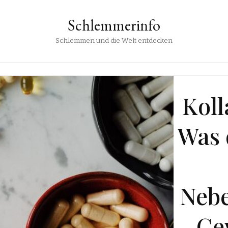
Schlemmerinfo
Schlemmen und die Welt entdecken
NEWS
llagen einnehmen:
 du über mögliche
Symptome,
benwirkungen und
ewichtszunahme