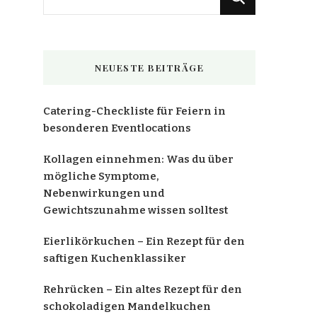
du
nach
etwas?
NEUESTE BEITRÄGE
Catering-Checkliste für Feiern in
besonderen Eventlocations
Kollagen einnehmen: Was du über
mögliche Symptome,
Nebenwirkungen und
Gewichtszunahme wissen solltest
Eierlikörkuchen – Ein Rezept für den
saftigen Kuchenklassiker
Rehrücken – Ein altes Rezept für den
schokoladigen Mandelkuchen