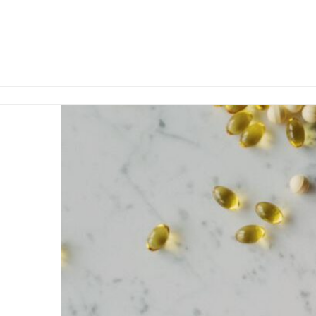
Ko
Was
Ne
G