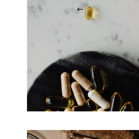
‹
Kol
bekanntes
Menschen
Kollag