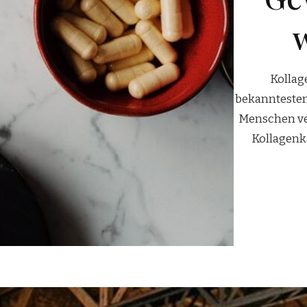
wissen solltest
lagen ist in den letzten Jahren zu einem der
ten Nahrungsergänzungsmittel geworden. Viele
 verbinden Kollagenpulver, Kollagendrinks oder
enkapseln mit schöner Haut, kräftigen Haaren,
stabilen …