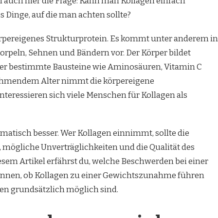
 auch hier die Frage: Kann man Kollagen einfach
s Dinge, auf die man achten sollte?
örpereigenes Strukturprotein. Es kommt unter anderem in
rpeln, Sehnen und Bändern vor. Der Körper bildet
aber bestimmte Bausteine wie Aminosäuren, Vitamin C
nehmendem Alter nimmt die körpereigene
nteressieren sich viele Menschen für Kollagen als
omatisch besser. Wer Kollagen einnimmt, sollte die
 mögliche Unverträglichkeiten und die Qualität des
iesem Artikel erfährst du, welche Beschwerden bei einer
nnen, ob Kollagen zu einer Gewichtszunahme führen
 grundsätzlich möglich sind.