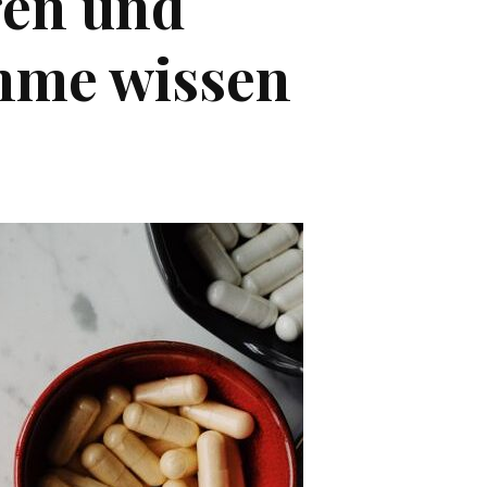
en und
hme wissen