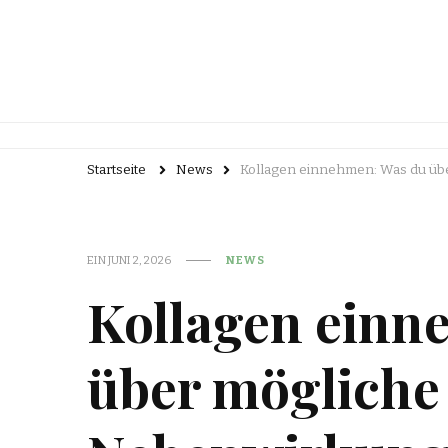
Startseite
News
Kollagen einnehmen: Was du üb
EIN
JUNI 2, 2026
NEWS
Kollagen einn
über möglich