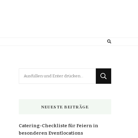
Suchst
du
nach
etwas?
NEUESTE BEITRÄGE
Catering-Checkliste für Feiern in
besonderen Eventlocations