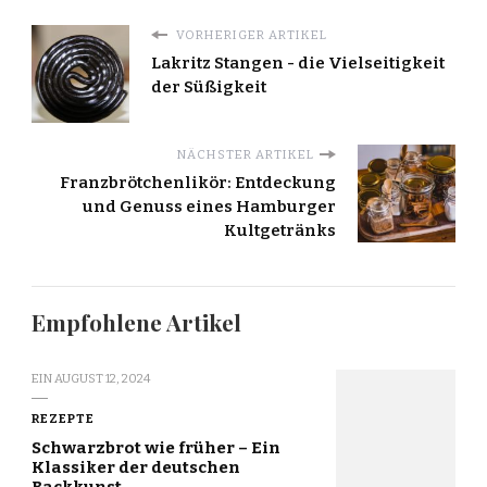
VORHERIGER ARTIKEL
Lakritz Stangen - die Vielseitigkeit
der Süßigkeit
NÄCHSTER ARTIKEL
Franzbrötchenlikör: Entdeckung
und Genuss eines Hamburger
Kultgetränks
Empfohlene Artikel
EIN
AUGUST 12, 2024
REZEPTE
Schwarzbrot wie früher – Ein
Klassiker der deutschen