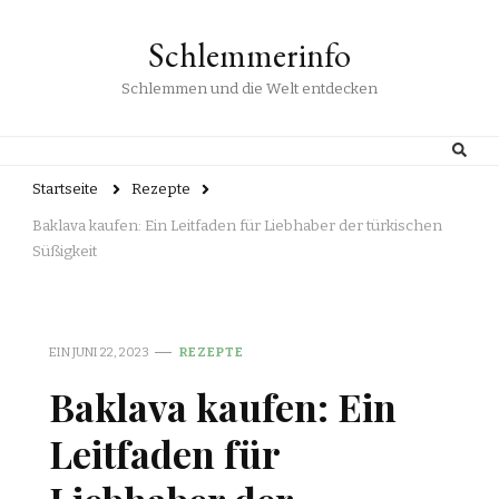
Schlemmerinfo
Schlemmen und die Welt entdecken
Startseite
Rezepte
Baklava kaufen: Ein Leitfaden für Liebhaber der türkischen
Süßigkeit
EIN
JUNI 22, 2023
REZEPTE
Baklava kaufen: Ein
Leitfaden für