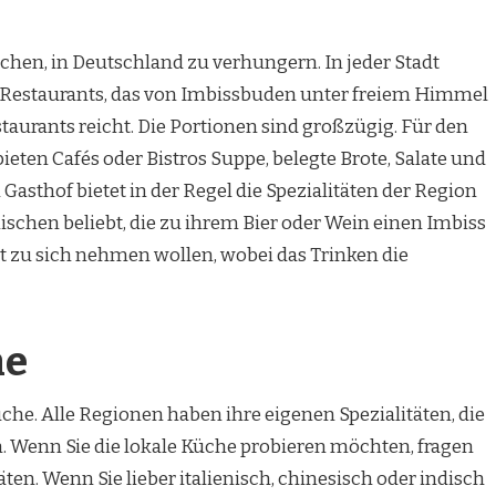
hen, in Deutschland zu verhungern. In jeder Stadt
an Restaurants, das von Imbissbuden unter freiem Himmel
taurants reicht. Die Portionen sind großzügig. Für den
ten Cafés oder Bistros Suppe, belegte Brote, Salate und
Gasthof bietet in der Regel die Spezialitäten der Region
ischen beliebt, die zu ihrem Bier oder Wein einen Imbiss
 zu sich nehmen wollen, wobei das Trinken die
he
üche. Alle Regionen haben ihre eigenen Spezialitäten, die
. Wenn Sie die lokale Küche probieren möchten, fragen
äten. Wenn Sie lieber italienisch, chinesisch oder indisch