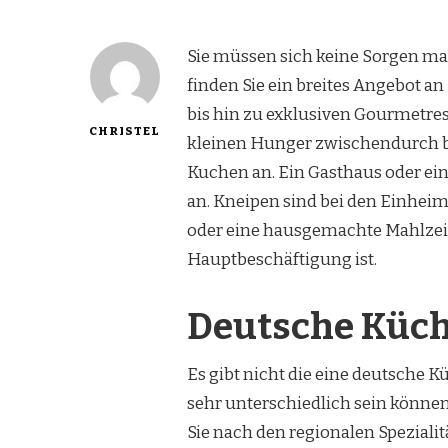
Sie müssen sich keine Sorgen mac
finden Sie ein breites Angebot 
bis hin zu exklusiven Gourmetres
CHRISTEL
kleinen Hunger zwischendurch bie
Kuchen an. Ein Gasthaus oder ein 
an. Kneipen sind bei den Einheim
oder eine hausgemachte Mahlzeit
Hauptbeschäftigung ist.
Deutsche Küc
Es gibt nicht die eine deutsche K
sehr unterschiedlich sein können
Sie nach den regionalen Spezialit