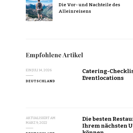
Die Vor- und Nachteile des
Alleinreisens
Empfohlene Artikel
Catering-Checklis
EIN
JULI 14, 2026
Eventlocations
DEUTSCHLAND
Die besten Restaur
AKTUALISIERT AM
MÄRZ 9, 2022
Ihrem nächsten U
können