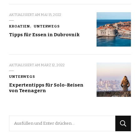
AKTUALISIERT AM
MAI 15, 2022
KROATIEN
UNTERWEGS
Tipps für Essen in Dubrovnik
AKTUALISIERT AM
MÄRZ 12, 2022
UNTERWEGS
Expertentipps für Solo-Reisen
von Teenagern
Suchst
du
nach