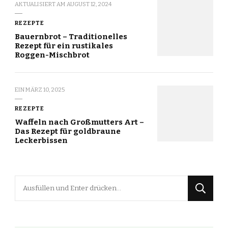
AKTUALISIERT AM
AUGUST 12, 2024
REZEPTE
Bauernbrot – Traditionelles
Rezept für ein rustikales
Roggen-Mischbrot
EIN
MÄRZ 10, 2025
REZEPTE
Waffeln nach Großmutters Art –
Das Rezept für goldbraune
Leckerbissen
Suchst
du
nach
etwas?