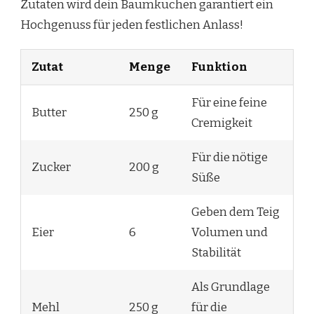
Zutaten wird dein Baumkuchen garantiert ein
Hochgenuss für jeden festlichen Anlass!
Zutat
Menge
Funktion
Für eine feine
Butter
250 g
Cremigkeit
Für die nötige
Zucker
200 g
Süße
Geben dem Teig
Eier
6
Volumen und
Stabilität
Als Grundlage
Mehl
250 g
für die