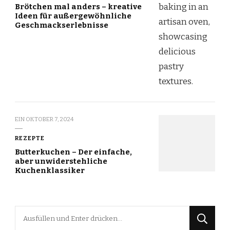
Brötchen mal anders – kreative
Ideen für außergewöhnliche
Geschmackserlebnisse
EIN
OKTOBER 7, 2024
REZEPTE
Butterkuchen – Der einfache,
aber unwiderstehliche
Kuchenklassiker
Suchst
du