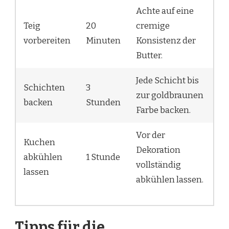
Achte auf eine
Teig
20
cremige
vorbereiten
Minuten
Konsistenz der
Butter.
Jede Schicht bis
Schichten
3
zur goldbraunen
backen
Stunden
Farbe backen.
Vor der
Kuchen
Dekoration
abkühlen
1 Stunde
vollständig
lassen
abkühlen lassen.
Tipps für die