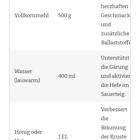
herzhaften
Vollkornmehl
500 g
Geschmack
und
zusätzliche
Ballaststoffe.
Unterstützt
die Gärung
Wasser
400 ml
und aktiviert
(lauwarm)
die Hefe im
Sauerteig.
Verbessert
die
Bräunung
Honig oder
1 EL
der Kruste