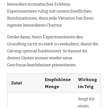
besonders aromatisches Erlebnis.
Experimentiere ruhig mit unterschiedlichen
Kombinationen, denn jede Variation hat ihren
eigenen besonderen Charme.
Denke daran, beim Experimentieren den
Grundteig nicht zu stark zu verändern, damit die
Gärung optimal funktioniert. So kannst du
deinen Gästen immer wieder neue
Geschmackserlebnisse präsentieren.
Empfohlene
Wirkung
Zutat
Menge
im Teig
Sorgt für
einen