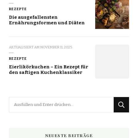
REZEPTE
Die ausgefallensten
Ernährungsformen und Diäten
AKTUALISIERT AM
NOVEMBER 11, 2025
REZEPTE
Eierlikörkuchen – Ein Rezept für
den saftigen Kuchenklassiker
Suchst
du
nach
etwas?
NEUESTE BEITRÄGE