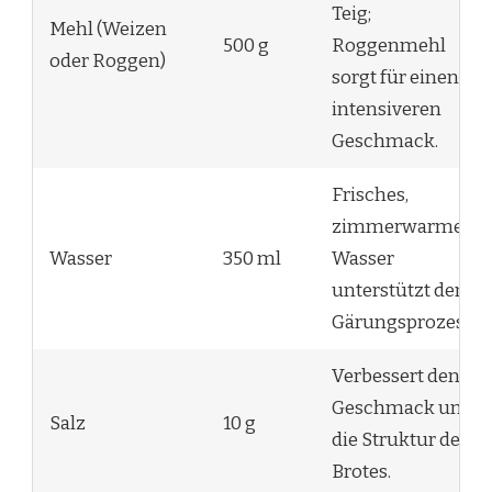
Teig;
Mehl (Weizen
500 g
Roggenmehl
oder Roggen)
sorgt für einen
intensiveren
Geschmack.
Frisches,
zimmerwarmes
Wasser
350 ml
Wasser
unterstützt den
Gärungsprozess.
Verbessert den
Geschmack und
Salz
10 g
die Struktur des
Brotes.