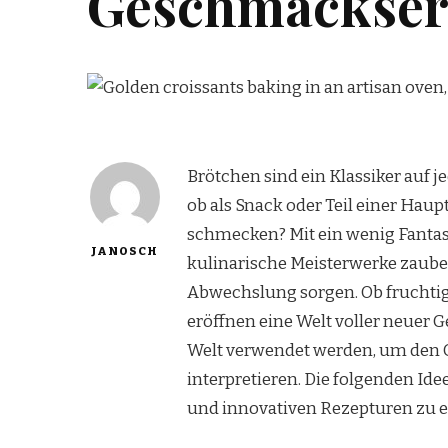
Geschmackser
Brötchen sind ein Klassiker auf 
ob als Snack oder Teil einer Hau
schmecken? Mit ein wenig Fantas
JANOSCH
kulinarische Meisterwerke zauber
Abwechslung sorgen. Ob fruchtig,
eröffnen eine Welt voller neuer
Welt verwendet werden, um den
interpretieren. Die folgenden I
und innovativen Rezepturen zu 