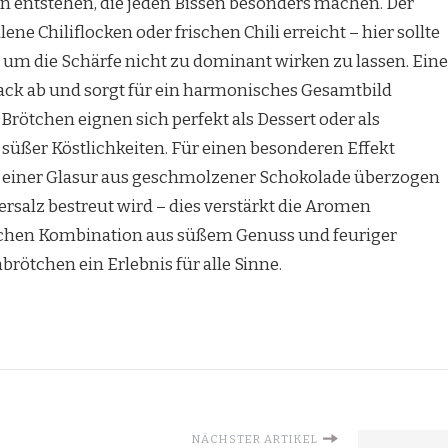
 entstehen, die jeden Bissen besonders machen. Der
ne Chiliflocken oder frischen Chili erreicht – hier sollte
, um die Schärfe nicht zu dominant wirken zu lassen. Eine
ack ab und sorgt für ein harmonisches Gesamtbild
rötchen eignen sich perfekt als Dessert oder als
 süßer Köstlichkeiten. Für einen besonderen Effekt
 einer Glasur aus geschmolzener Schokolade überzogen
salz bestreut wird – dies verstärkt die Aromen
lichen Kombination aus süßem Genuss und feuriger
rötchen ein Erlebnis für alle Sinne.
NÄCHSTER ARTIKEL