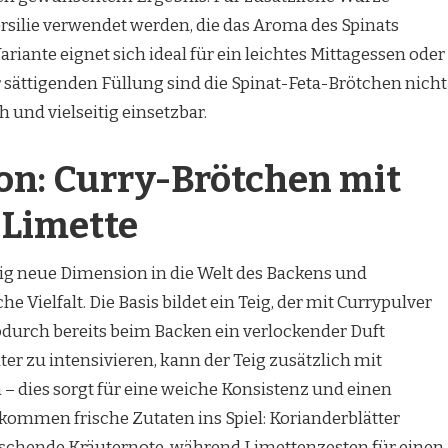
ersilie verwendet werden, die das Aroma des Spinats
riante eignet sich ideal für ein leichtes Mittagessen oder
r sättigenden Füllung sind die Spinat-Feta-Brötchen nicht
 und vielseitig einsetzbar.
on: Curry-Brötchen mit
 Limette
ig neue Dimension in die Welt des Backens und
 Vielfalt. Die Basis bildet ein Teig, der mit Currypulver
odurch bereits beim Backen ein verlockender Duft
r zu intensivieren, kann der Teig zusätzlich mit
– dies sorgt für eine weiche Konsistenz und einen
ommen frische Zutaten ins Spiel: Korianderblätter
rischende Kräuternote, während Limettenzesten für einen