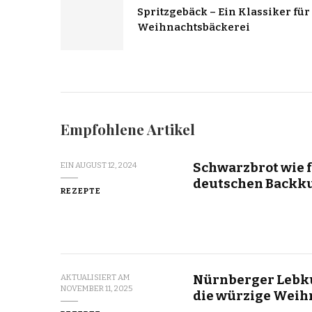
Spritzgebäck – Ein Klassiker für
Weihnachtsbäckerei
Empfohlene Artikel
Schwarzbrot wie f
EIN
AUGUST 12, 2024
deutschen Backk
REZEPTE
Nürnberger Lebku
AKTUALISIERT AM
NOVEMBER 11, 2025
die würzige Weih