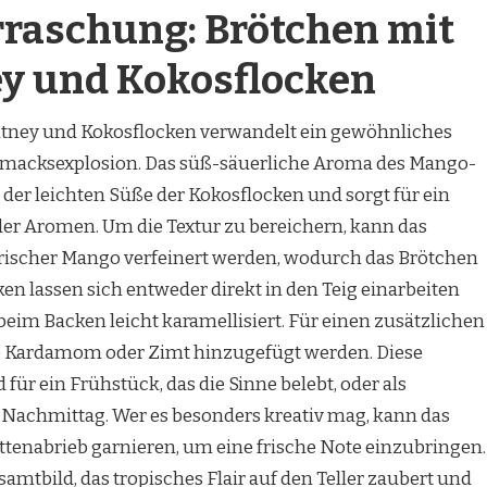
rraschung: Brötchen mit
y und Kokosflocken
ney und Kokosflocken verwandelt ein gewöhnliches
chmacksexplosion. Das süß-säuerliche Aroma des Mango-
der leichten Süße der Kokosflocken und sorgt für ein
 Aromen. Um die Textur zu bereichern, kann das
rischer Mango verfeinert werden, wodurch das Brötchen
ken lassen sich entweder direkt in den Teig einarbeiten
beim Backen leicht karamellisiert. Für einen zusätzlichen
se Kardamom oder Zimt hinzugefügt werden. Diese
für ein Frühstück, das die Sinne belebt, oder als
 Nachmittag. Wer es besonders kreativ mag, kann das
enabrieb garnieren, um eine frische Note einzubringen.
mtbild, das tropisches Flair auf den Teller zaubert und