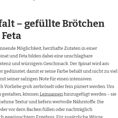
alt – gefüllte Brötchen
 Feta
annende Möglichkeit, herzhafte Zutaten in einer
nat und Feta bilden dabei eine unschlagbare
stenz und würzigem Geschmack. Der Spinat wird am
r gedünstet, damit er seine Farbe behält und nicht zu viel
 mit seiner salzigen Note für einen intensiven
 Vorliebe grob zerbröselt oder fein püriert werden. Um
u gestalten, können
Leinsamen
hinzugefügt werden – sie
ehme Textur und liefern wertvolle Nährstoffe. Die
eder vor dem Backen füllen oder nachträglich
ach gewünschtem Ergebnis. Für zusätzliche Würze