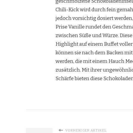
geschmolzene Schokoladeninseln
Chili-Kick wird durch fein gemahle
jedoch vorsichtig dosiert werden
Prise Vanille rundet den Geschm
zwischen Süße und Würze. Diese B
Highlight auf einem Buffet voller
können sie nach dem Backen mit
werden, die mit einem Hauch Meer
zusätzlich. Mit ihrer ungewöhn
Schärfe bieten diese Schokoladenb
VORHERIGER ARTIKEL