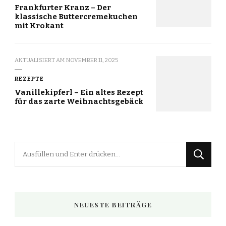
Frankfurter Kranz – Der
klassische Buttercremekuchen
mit Krokant
AKTUALISIERT AM
NOVEMBER 11, 2025
REZEPTE
Vanillekipferl – Ein altes Rezept
für das zarte Weihnachtsgebäck
Suchst
du
nach
etwas?
NEUESTE BEITRÄGE