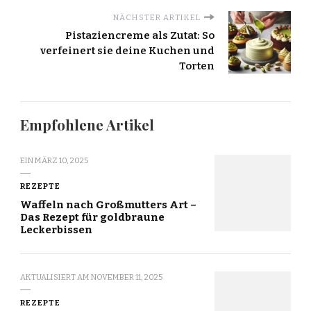
NÄCHSTER ARTIKEL
Pistaziencreme als Zutat: So
verfeinert sie deine Kuchen und
Torten
Empfohlene Artikel
EIN
MÄRZ 10, 2025
REZEPTE
Waffeln nach Großmutters Art –
Das Rezept für goldbraune
Leckerbissen
AKTUALISIERT AM
NOVEMBER 11, 2025
REZEPTE