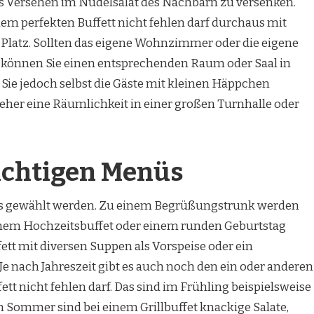
s Versehen im Nudelsalat des Nachbarn zu versenken.
em perfekten Buffett nicht fehlen darf durchaus mit
Platz. Sollten das eigene Wohnzimmer oder die eigene
 können Sie einen entsprechenden Raum oder Saal in
 Sie jedoch selbst die Gäste mit kleinen Häppchen
 eher eine Räumlichkeit in einer großen Turnhalle oder
richtigen Menüs
ass gewählt werden. Zu einem Begrüßungstrunk werden
 einem Hochzeitsbuffet oder einem runden Geburtstag
fett mit diversen Suppen als Vorspeise oder ein
Je nach Jahreszeit gibt es auch noch den ein oder anderen
ett nicht fehlen darf. Das sind im Frühling beispielsweise
m Sommer sind bei einem Grillbuffet knackige Salate,