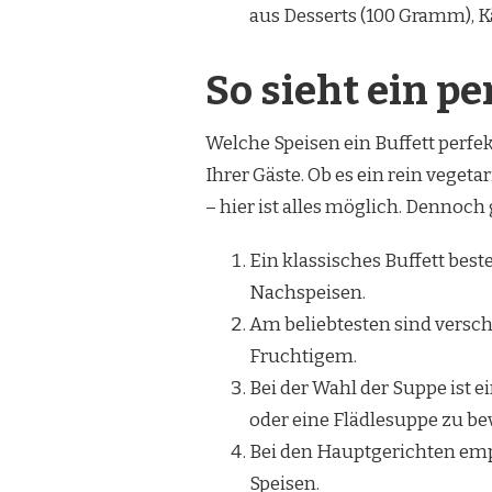
aus Desserts (100 Gramm), 
So sieht ein pe
Welche Speisen ein Buffett perf
Ihrer Gäste. Ob es ein rein vegeta
– hier ist alles möglich. Dennoch 
Ein klassisches Buffett bes
Nachspeisen.
Am beliebtesten sind versch
Fruchtigem.
Bei der Wahl der Suppe ist
oder eine Flädlesuppe zu b
Bei den Hauptgerichten empf
Speisen.