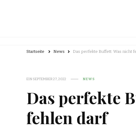
Startseite
News
Das perfekte Buffett: Was nicht f
EIN
SEPTEMBER 27, 2022
NEWS
Das perfekte B
fehlen darf