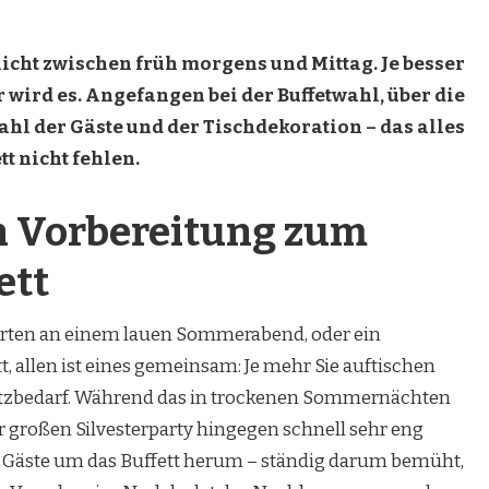
 nicht zwischen früh morgens und Mittag. Je besser
 wird es. Angefangen bei der Buffetwahl, über die
hl der Gäste und der Tischdekoration – das alles
tt nicht fehlen.
en Vorbereitung zum
ett
Garten an einem lauen Sommerabend, oder ein
t, allen ist eines gemeinsam: Je mehr Sie auftischen
latzbedarf. Während das in trockenen Sommernächten
er großen Silvesterparty hingegen schnell sehr eng
ie Gäste um das Buffett herum – ständig darum bemüht,