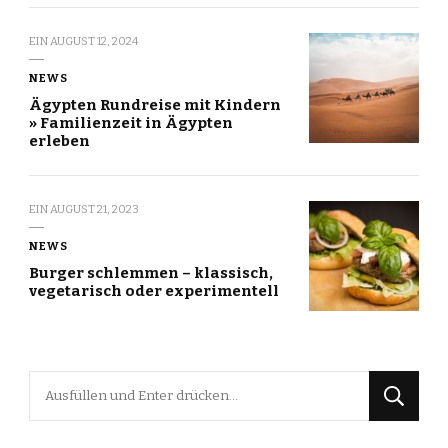
EIN
AUGUST 12, 2024
NEWS
Ägypten Rundreise mit Kindern
» Familienzeit in Ägypten
erleben
EIN
AUGUST 21, 2023
NEWS
Burger schlemmen – klassisch,
vegetarisch oder experimentell
Suchst
du
nach