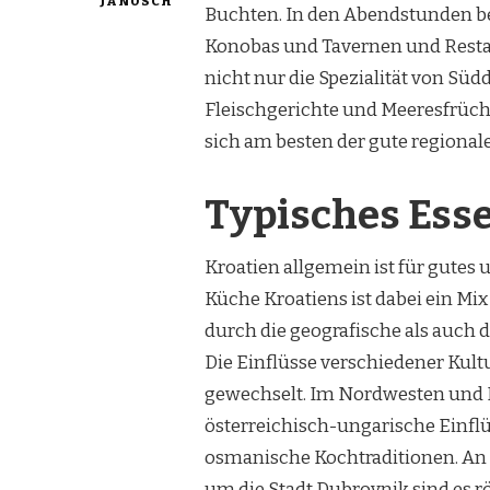
JANOSCH
Buchten. In den Abendstunden be
Konobas und Tavernen und Restaur
nicht nur die Spezialität von Süd
Fleischgerichte und Meeresfrücht
sich am besten der gute regional
Typisches Esse
Kroatien allgemein ist für gutes
Küche Kroatiens ist dabei ein Mi
durch die geografische als auch d
Die Einflüsse verschiedener Kult
gewechselt. Im Nordwesten und 
österreichisch-ungarische Einfl
osmanische Kochtraditionen. An 
um die Stadt Dubrovnik sind es r