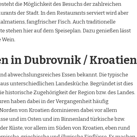
steht die Möglichkeit des Besuchs der zahlreichen
ants der Stadt. In den Restaurants serviert wird aber
dalmatiens, fangfrischer Fisch. Auch traditionelle
e stehen hier auf dem Speiseplan. Dazu genießen lässt
e Wein.
n in Dubrovnik / Kroatien
 und abwechslungsreiches Essen bekannt. Die typische
x aus unterschiedlichen Landesküche. Begründet ist dies
ie historische Zugehörigkeit der Region bzw. des Landes.
uren haben dabei in der Vergangenheit häufig
Norden von Kroatien dominieren dabei vor allem
üsse und im Osten und im Binnenland türkische bzw.
der Küste, vor allem im Süden von Kroatien, eben rund
ömische, griechische und illyrische Einflüsse. Es machen