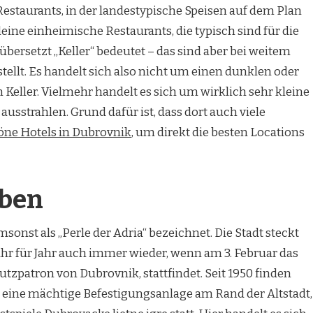
Restaurants, in der landestypische Speisen auf dem Plan
leine einheimische Restaurants, die typisch sind für die
bersetzt „Keller“ bedeutet – das sind aber bei weitem
tellt. Es handelt sich also nicht um einen dunklen oder
Keller. Vielmehr handelt es sich um wirklich sehr kleine
ausstrahlen. Grund dafür ist, dass dort auch viele
öne Hotels in Dubrovnik
, um direkt die besten Locations
eben
sonst als „Perle der Adria“ bezeichnet. Die Stadt steckt
 Jahr für Jahr auch immer wieder, wenn am 3. Februar das
hutzpatron von Dubrovnik, stattfindet. Seit 1950 finden
 eine mächtige Befestigungsanlage am Rand der Altstadt,