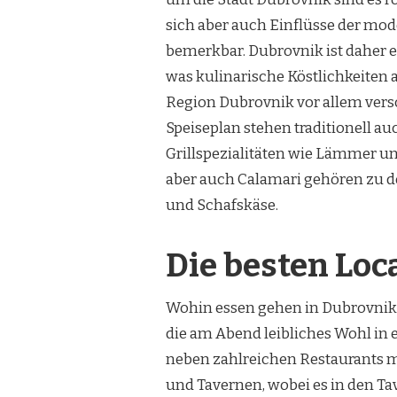
sich aber auch Einflüsse der mo
bemerkbar. Dubrovnik ist daher ei
was kulinarische Köstlichkeiten a
Region Dubrovnik vor allem vers
Speiseplan stehen traditionell a
Grillspezialitäten wie Lämmer un
aber auch Calamari gehören zu d
und Schafskäse.
Die besten Loc
Wohin essen gehen in Dubrovnik?
die am Abend leibliches Wohl in
neben zahlreichen Restaurants mi
und Tavernen, wobei es in den Ta