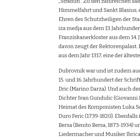
„Stradun“. Zu den zahlreichen sak
Himmelfahrt und Sankt Blasius, 
Ehren des Schutzheiligen der St
iza medja aus dem 13. Jahrhunder
Franziskanerkloster aus dem 14. 
davon zeugt der Rektorenpalast. 
aus dem Jahr 1317, eine der ältes
Dubrovnik war und ist zudem auch
15. und 16. Jahrhundert der Schri
Dric (Marino Darza). Und auch der 
Dichter Ivan Gundulic (Giovanni
Heimat des Komponisten Luka Sor
Duro Feric (1739-1820). Ebenfall
Bersa (Benito Bersa, 1873-1934) un
Liedermacher und Musiker Ibrica J