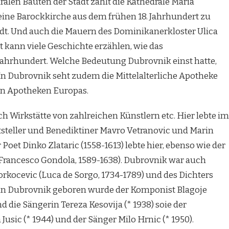
ralen Bauten der Stadt zählt die Kathedrale Mariä
eine Barockkirche aus dem frühen 18. Jahrhundert zu
adt. Und auch die Mauern des Dominikanerkloster Ulica
t kann viele Geschichte erzählen, wie das
Jahrhundert. Welche Bedeutung Dubrovnik einst hatte,
In Dubrovnik seht zudem die Mittelalterliche Apotheke
ten Apotheken Europas.
 Wirkstätte von zahlreichen Künstlern etc. Hier lebte im
ftsteller und Benediktiner Mavro Vetranovic und Marin
Poet Dinko Zlataric (1558-1613) lebte hier, ebenso wie der
 Francesco Gondola, 1589-1638). Dubrovnik war auch
kocevic (Luca de Sorgo, 1734-1789) und des Dichters
s in Dubrovnik geboren wurde der Komponist Blagoje
d die Sängerin Tereza Kesovija (* 1938) soie der
usic (* 1944) und der Sänger Milo Hrnic (* 1950).