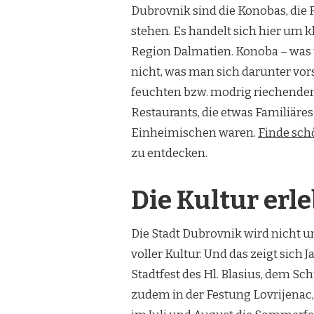
Dubrovnik sind die Konobas, die 
stehen. Es handelt sich hier um k
Region Dalmatien. Konoba – was ü
nicht, was man sich darunter vors
feuchten bzw. modrig riechenden 
Restaurants, die etwas Familiäres 
Einheimischen waren.
Finde sch
zu entdecken.
Die Kultur erl
Die Stadt Dubrovnik wird nicht um
voller Kultur. Und das zeigt sich
Stadtfest des Hl. Blasius, dem Sc
zudem in der Festung Lovrijenac,