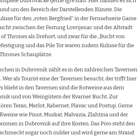
spiele Dubrovacke ljetne igre statt. Hier handelt es sich
und um den Bereich der Darstellenden Künste. Die
lisse für den „roten Bergfried“ in der Fernsehserie Game
Bucht zwischen der Festung Lovrijenac und der Altstadt
of Thrones als Drehort, und zwar für die „Bucht von
efestigung und das Pile Tor waren zudem Kulisse für die
Thrones Schauplätze.
schen in Dubrovnik zählt es in den zahlreichen Tavernen
. Wer als Tourist eine der Tavernen besucht, der trifft hier
rs bliebt in den Tavernen sind die Rotweine aus dem
vnik und von Weingütern der Kvarner Bucht. Zur
ren Teran, Merlot, Kabernet, Plavac und Postup. Gerne
weine wie Pinot, Muskat, Malvazia, Zlahtina und der
mmen in Dubrovnik auf ihre Kosten. Das Pivo steht den
, schmeckt sogar noch milder und wird gerne am Strand