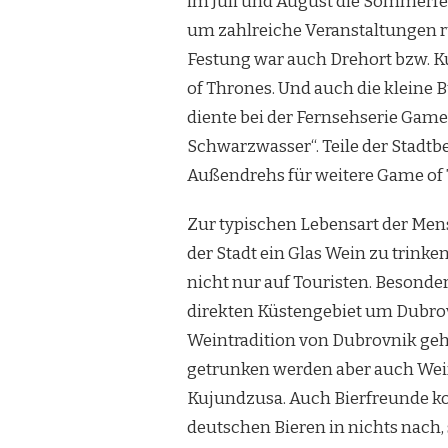
im Juli und August die Sommerfest
um zahlreiche Veranstaltungen r
Festung war auch Drehort bzw. Ku
of Thrones. Und auch die kleine 
diente bei der Fernsehserie Game 
Schwarzwasser“. Teile der Stadtb
Außendrehs für weitere Game of 
Zur typischen Lebensart der Men
der Stadt ein Glas Wein zu trinken
nicht nur auf Touristen. Besonde
direkten Küstengebiet um Dubro
Weintradition von Dubrovnik gehö
getrunken werden aber auch Weiß
Kujundzusa. Auch Bierfreunde ko
deutschen Bieren in nichts nach