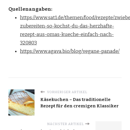
Quellenangaben:
https://www.sat1.de/themen/food/rezepte/zwieb
zubereiten-so-kochst-du-das-herzhafte-
rezept-aus-omas-kueche-einfach-nach-
320803
https://www.agava.bio/blog/vegane-panade/
VORHERIGER ARTIKEL
Käsekuchen – Das traditionelle
Rezept für den cremigen Klassiker
NÄCHSTER ARTIKEL