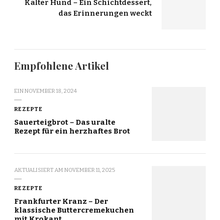
Kalter Hund – Ein Schichtdessert,
das Erinnerungen weckt
Empfohlene Artikel
EIN
NOVEMBER 18, 2024
REZEPTE
Sauerteigbrot – Das uralte
Rezept für ein herzhaftes Brot
AKTUALISIERT AM
NOVEMBER 11, 2025
REZEPTE
Frankfurter Kranz – Der
klassische Buttercremekuchen
mit Krokant