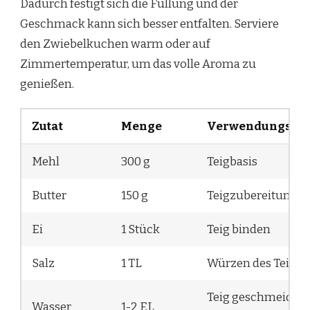
Dadurch festigt sich die Füllung und der
Geschmack kann sich besser entfalten. Serviere
den Zwiebelkuchen warm oder auf
Zimmertemperatur, um das volle Aroma zu
genießen.
Zutat
Menge
Verwendungszw
Mehl
300 g
Teigbasis
Butter
150 g
Teigzubereitung
Ei
1 Stück
Teig binden
Salz
1 TL
Würzen des Teigs
Teig geschmeidig
Wasser
1-2 EL