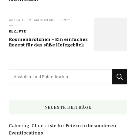
AKTUALISIERT AM
NOVEMBER 11, 2025
REZEPTE
Rosinenbrötchen – Ein einfaches
Rezept für das süße Hefegebäck
Suchst
du
nach
etwas?
NEUESTE BEITRÄGE
Catering-Checkliste für Feiern in besonderen
Eventlocations