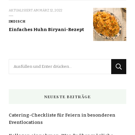
AKTUALISIERT AM
MÄRZ 12, 2022
INDISCH
Einfaches Huhn Biryani-Rezept
Suchst
du
nach
etwas?
NEUESTE BEITRÄGE
Catering-Checkliste für Feiern in besonderen
Eventlocations